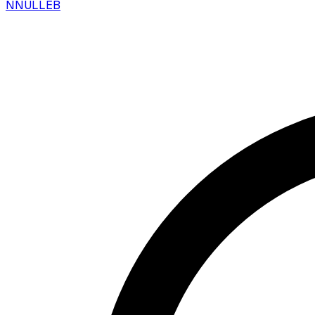
N
NULLEB