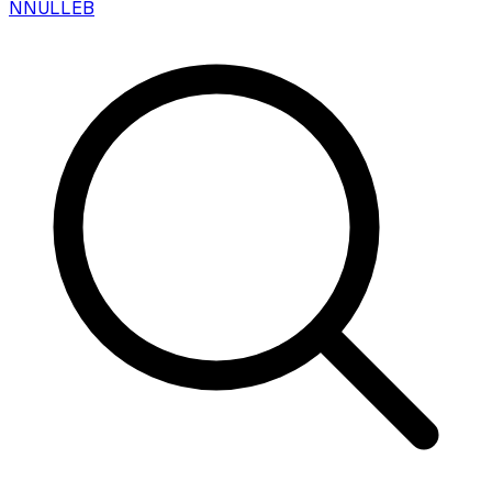
N
NULLEB