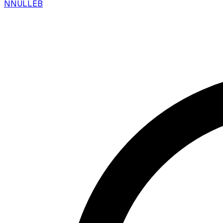
N
NULLEB