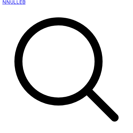
N
NULLEB