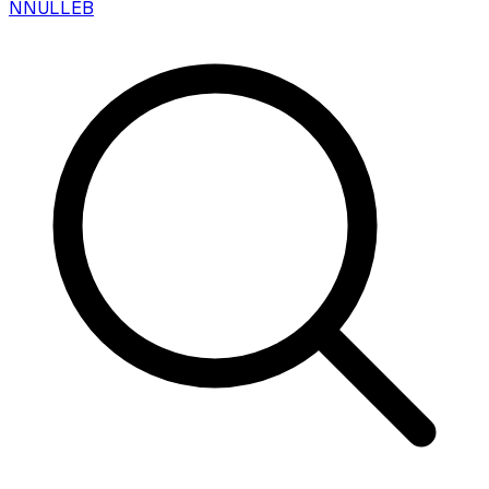
N
NULLEB