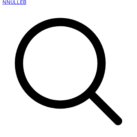
N
NULLEB