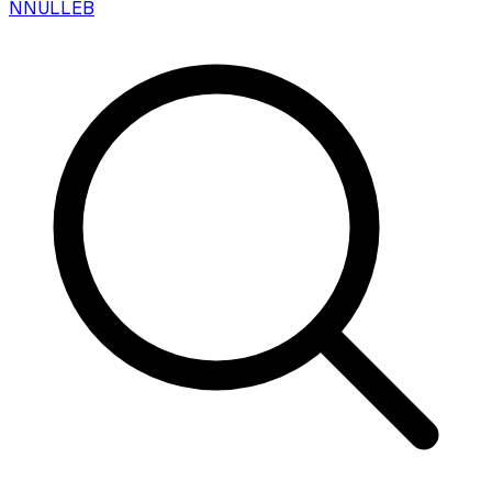
N
NULLEB