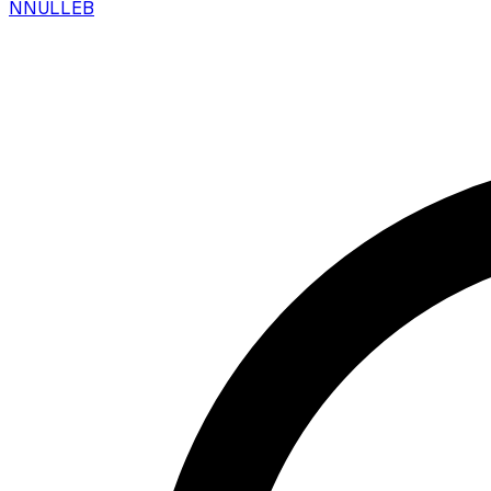
N
NULLEB